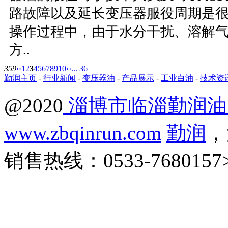
路故障以及延长变压器服役周期是
操作过程中，由于水分干扰、溶解
方..
359
‹‹
1
2
3
4
5
6
7
8
9
10
››
... 36
勤润主页
-
行业新闻
-
变压器油
-
产品展示
-
工业白油
-
技术资
@2020
淄博市临淄勤润油
www.zbqinrun.com
勤润
，
销售热线：0533-7680157>