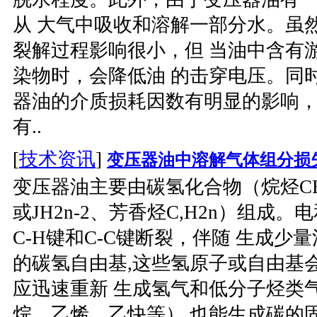
从 大气中吸收和溶解一部分水。虽
裂解过程影响很小，但 当油中含有
染物时，会降低油 的击穿电压。同
器油的介质损耗因数有明显的影响
有..
[
技术资讯
]
变压器油中溶解气体组分损
变压器油主要由碳氢化合物（烷烃CH2
或JH2n-2、芳香烃C,H2n）组成
C-H键和C-C键断裂，伴随 生成少
的碳氢自由基,这些氢原子或自由基
应迅速重新 生成氢气和低分子烃类
烷、乙烯、乙快等）,也能生成碳的